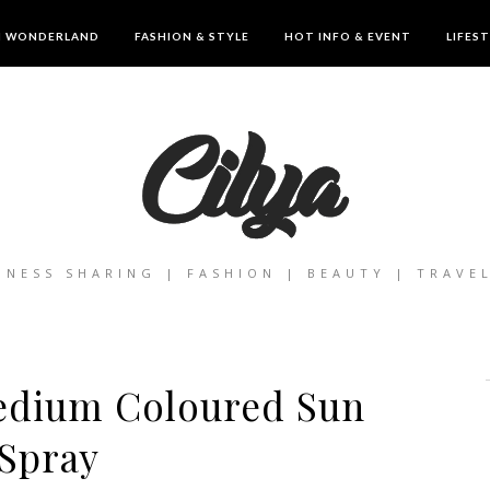
IN WONDERLAND
FASHION & STYLE
HOT INFO & EVENT
LIFES
INESS SHARING | FASHION | BEAUTY | TRAVE
edium Coloured Sun
Spray