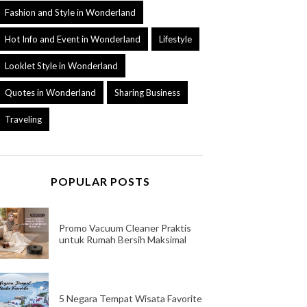
Fashion and Style in Wonderland
Hot Info and Event in Wonderland
Lifestyle
Looklet Style in Wonderland
Quotes in Wonderland
Sharing Business
Traveling
POPULAR POSTS
Promo Vacuum Cleaner Praktis
untuk Rumah Bersih Maksimal
5 Negara Tempat Wisata Favorite