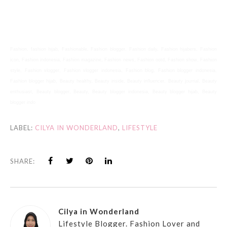
Fashion, fashion hijab, Fashionable, Fashion blogger, Fashion daily, Fashion hijabers, Fashion
icon, Fashion indonesia, Fashion magazine, Fashion news, Fashion ootd, Fashion show, Fashion
style, Fashion vlogger, Fashion vlogger indonesia, Fashion blog, Fashion blogger indonesia,
Fashion blogger hijab, Beauty healthy, Beauty inside, Beauty influencer, Beauty journal, Beauty
enthusiast, Beauty blogger, Beauty, Beauty blogger indonesia, Beauty blogger hijab, Beauty
blogger indo
LABEL:
CILYA IN WONDERLAND
,
LIFESTYLE
SHARE:
Cilya in Wonderland
Lifestyle Blogger. Fashion Lover and