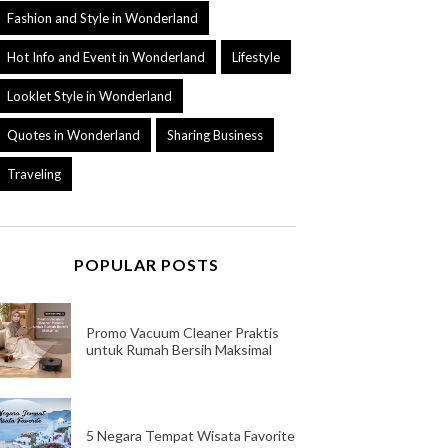
Fashion and Style in Wonderland
Hot Info and Event in Wonderland
Lifestyle
Looklet Style in Wonderland
Quotes in Wonderland
Sharing Business
Traveling
POPULAR POSTS
Promo Vacuum Cleaner Praktis
untuk Rumah Bersih Maksimal
5 Negara Tempat Wisata Favorite