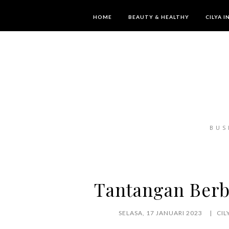
HOME
BEAUTY & HEALTHY
CILYA 
BUS
Tantangan Berb
SELASA, 17 JANUARI 2023
CIL