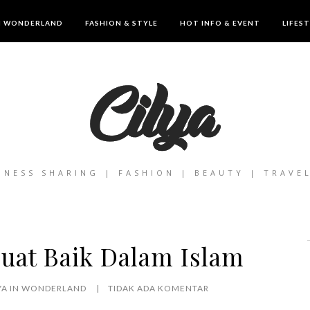
IN WONDERLAND
FASHION & STYLE
HOT INFO & EVENT
LIFES
INESS SHARING | FASHION | BEAUTY | TRAVE
uat Baik Dalam Islam
YA IN WONDERLAND
TIDAK ADA KOMENTAR