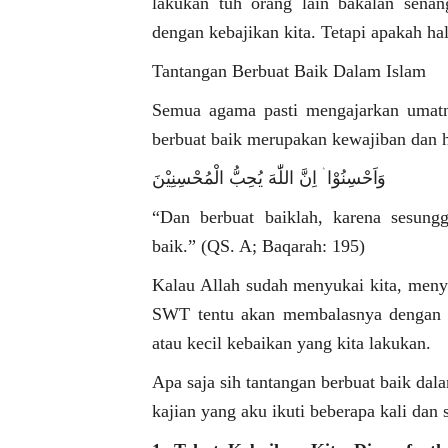
lakukan tuh orang lain bakalan sena
dengan kebajikan kita. Tetapi apakah hal
Tantangan Berbuat Baik Dalam Islam
Semua agama pasti mengajarkan umatny
berbuat baik merupakan kewajiban dan h
وَاَحْسِنُوْا ۛ اِنَّ اللّٰهَ يُحِبُّ الْمُحْسِنِيْنَ
“Dan berbuat baiklah, karena sesung
baik.” (QS. A; Baqarah: 195)
Kalau Allah sudah menyukai kita, menyu
SWT tentu akan membalasnya dengan m
atau kecil kebaikan yang kita lakukan.
Apa saja sih tantangan berbuat baik dala
kajian yang aku ikuti beberapa kali dan