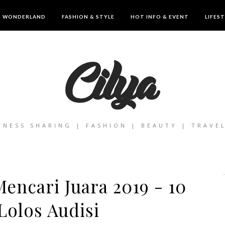
IN WONDERLAND
FASHION & STYLE
HOT INFO & EVENT
LIFES
INESS SHARING | FASHION | BEAUTY | TRAVE
encari Juara 2019 - 10
Lolos Audisi