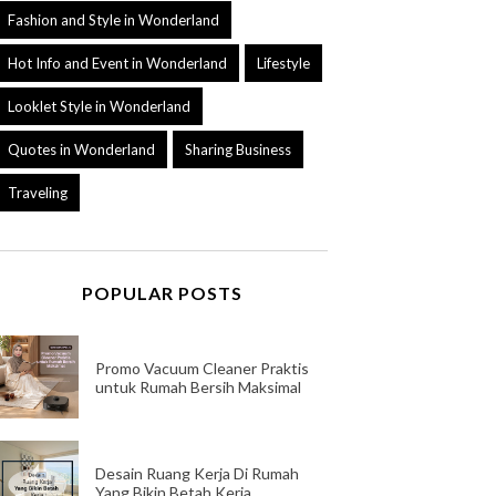
Fashion and Style in Wonderland
Hot Info and Event in Wonderland
Lifestyle
Looklet Style in Wonderland
Quotes in Wonderland
Sharing Business
Traveling
POPULAR POSTS
Promo Vacuum Cleaner Praktis
untuk Rumah Bersih Maksimal
Desain Ruang Kerja Di Rumah
Yang Bikin Betah Kerja