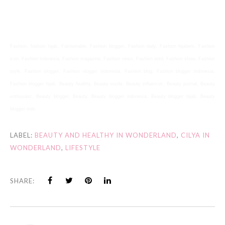
Fashion, fashion hijab, Fashionable, Fashion blogger, Fashion daily, Fashion hijabers, Fashion
icon, Fashion indonesia, Fashion magazine, Fashion news, Fashion ootd, Fashion show, Fashion
style, Fashion vlogger, Fashion vlogger indonesia, Fashion blog, Fashion blogger indonesia,
Fashion blogger hijab, Beauty healthy, Beauty inside, Beauty influencer, Beauty journal, Beauty
enthusiast, Beauty blogger, Beauty, Beauty blogger indonesia, Beauty blogger hijab, Beauty
blogger indo
LABEL:
BEAUTY AND HEALTHY IN WONDERLAND
,
CILYA IN
WONDERLAND
,
LIFESTYLE
SHARE: