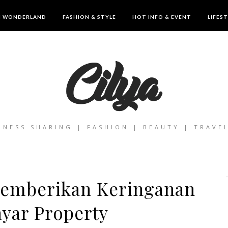
IN WONDERLAND
FASHION & STYLE
HOT INFO & EVENT
LIFES
INESS SHARING | FASHION | BEAUTY | TRAVE
Memberikan Keringanan
yar Property