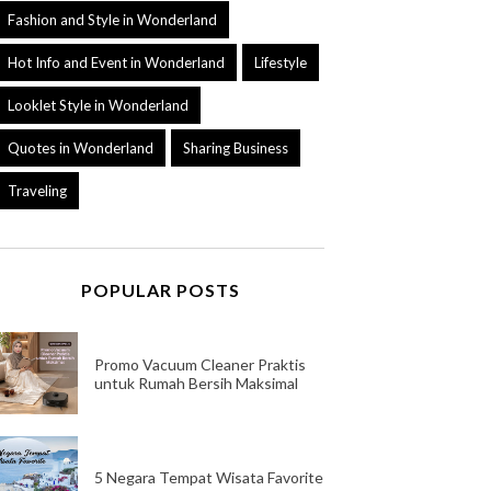
Fashion and Style in Wonderland
Hot Info and Event in Wonderland
Lifestyle
Looklet Style in Wonderland
Quotes in Wonderland
Sharing Business
Traveling
POPULAR POSTS
Promo Vacuum Cleaner Praktis
untuk Rumah Bersih Maksimal
5 Negara Tempat Wisata Favorite