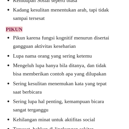
Kehidupan Sosial seperti biasa
Kadang
kesulitan menentukan arah, tapi tidak
sampai tersesat
PIKUN
Pikun
karena fungsi kognitif menurun disertai
gangguan aktivitas keseharian
Lu
pa nama orang yang sering ketemu
M
engeluh lupa hanya bila ditanya, dan tidak
bisa memberikan contoh apa yang dilupakan
S
ering kesulitan menemukan kata yang tepat
saat berbicara
S
ering lupa hal penting, kemampuan bicara
sangat terganggu
K
ehilangan minat untuk aktifitas social